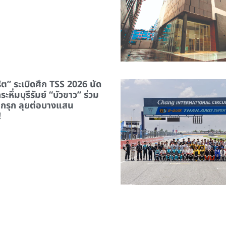
ริต” ระเบิดศึก TSS 2026 นัด
ะหึ่มบุรีรัมย์ “บัวขาว” ร่วม
กรุก ลุยต่อบางแสน
!