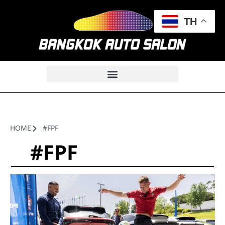
TH
HOME
#FPF
#FPF