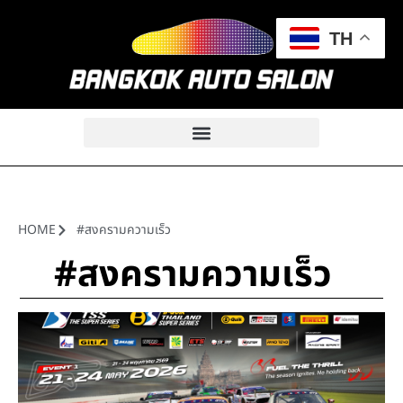
TH
HOME
#สงครามความเร็ว
#สงครามความเร็ว