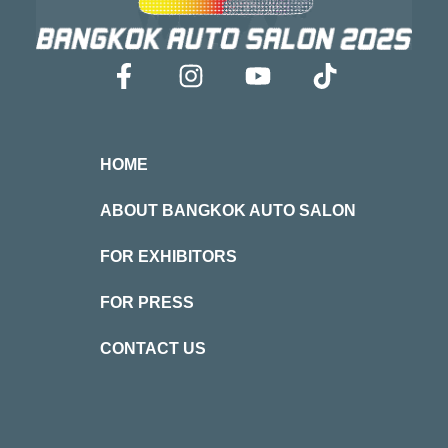
HOME
ABOUT BANGKOK AUTO SALON
FOR EXHIBITORS
FOR PRESS
CONTACT US